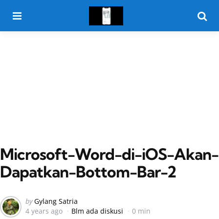
Menu
Searc
Microsoft-Word-di-iOS-Akan-
Dapatkan-Bottom-Bar-2
Posted
by
Gylang Satria
4 years ago
Blm ada diskusi
0 min
by