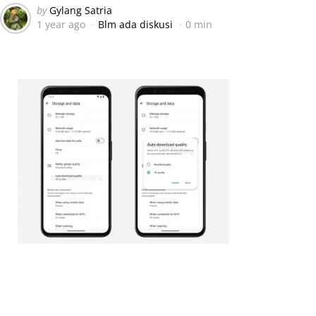
Posted
by
Gylang Satria
1 year ago
Blm ada diskusi
0 min
by