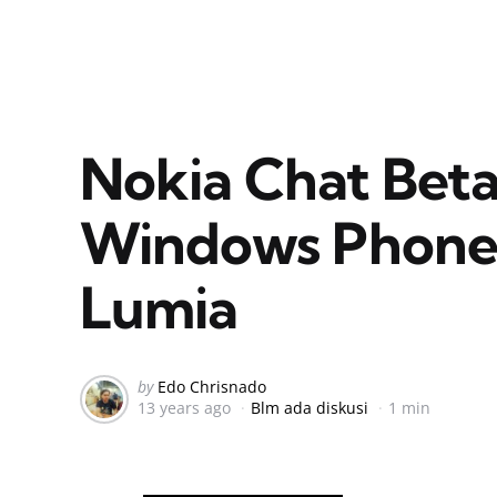
Nokia Chat Beta
Windows Phone 8
Lumia
Posted
by
Edo Chrisnado
13 years ago
Blm ada diskusi
1 min
by