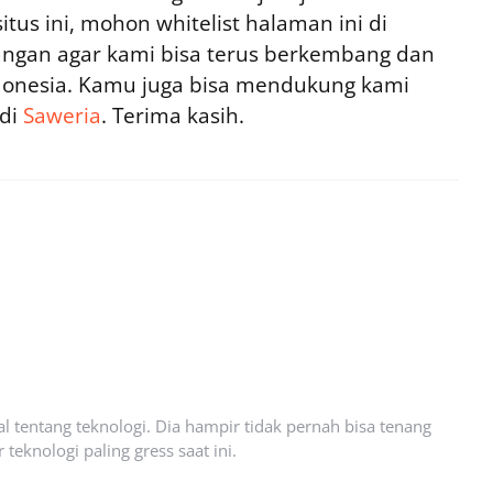
tus ini, mohon whitelist halaman ini di
ngan agar kami bisa terus berkembang dan
ndonesia. Kamu juga bisa mendukung kami
 di
Saweria
. Terima kasih.
l tentang teknologi. Dia hampir tidak pernah bisa tenang
eknologi paling gress saat ini.