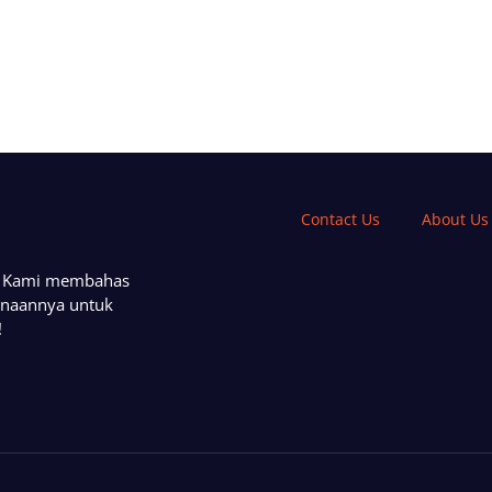
Contact Us
About Us
a. Kami membahas
unaannya untuk
!