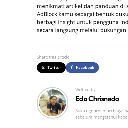
menikmati artikel dan panduan di si
AdBlock kamu sebagai bentuk duku
berbagi insight untuk pengguna I
secara langsung melalui dukungan
Share
this article
Twitter
Facebook
Written by
Edo Chrisnado
Suka ngobrolin berbagai ha
sebelum mengetahui kabar t