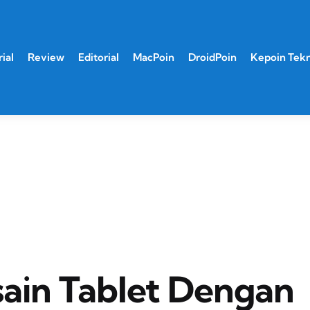
ial
Review
Editorial
MacPoin
DroidPoin
Kepoin Tek
ain Tablet Dengan