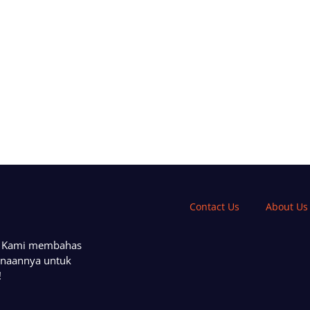
Contact Us
About Us
a. Kami membahas
unaannya untuk
!