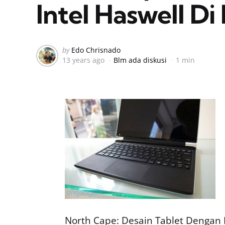
Intel Haswell D
Posted
by
Edo Chrisnado
13 years ago
Blm ada diskusi
1 min
by
North Cape: Desain Tablet Dengan 