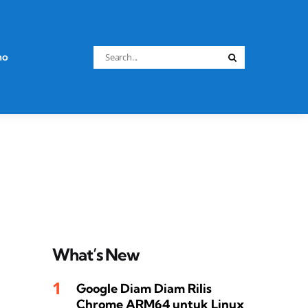
Search
no
Search
for:
What’s New
Google Diam Diam Rilis
Chrome ARM64 untuk Linux