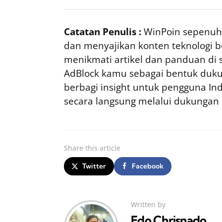
Catatan Penulis :
WinPoin sepenuhn
dan menyajikan konten teknologi be
menikmati artikel dan panduan di si
AdBlock kamu sebagai bentuk duku
berbagi insight untuk pengguna I
secara langsung melalui dukungan
Share
this article
Twitter
Facebook
Written by
Edo Chrisnado