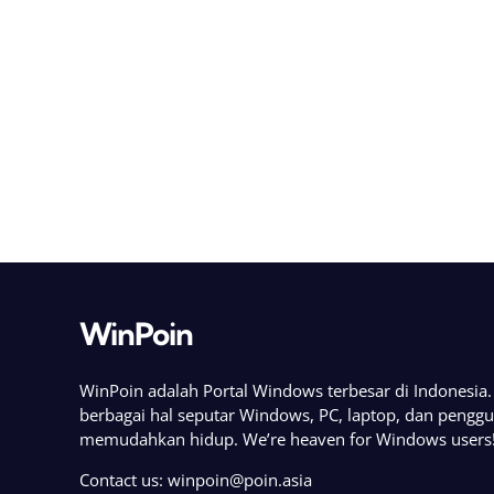
WinPoin
WinPoin adalah Portal Windows terbesar di Indonesi
berbagai hal seputar Windows, PC, laptop, dan pengg
memudahkan hidup. We’re heaven for Windows users
Contact us:
winpoin@poin.asia