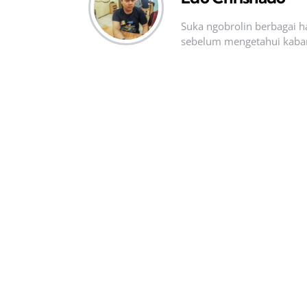
Suka ngobrolin berbagai ha
sebelum mengetahui kabar t