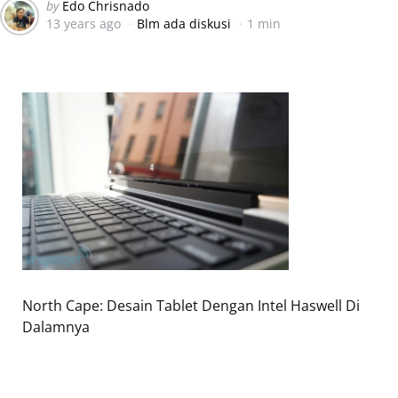
Posted
by
Edo Chrisnado
13 years ago
Blm ada diskusi
1 min
by
North Cape: Desain Tablet Dengan Intel Haswell Di
Dalamnya