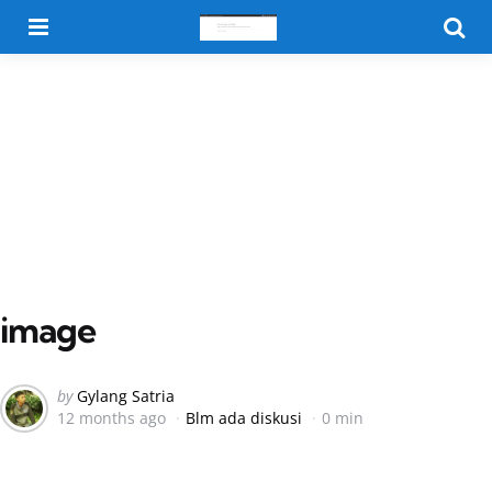
Menu
Searc
image
Posted
by
Gylang Satria
12 months ago
Blm ada diskusi
0 min
by