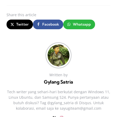
Share
this article
Twitter
Facebook
Whatsapp
Written by
Gylang Satria
Tech writer yang sehari‑hari berkutat dengan Windows 11,
Linux Ubuntu, dan Samsung S24. Punya pertanyaan atau
butuh diskusi? Tag @gylang_satria di Disqus. Untuk
kolaborasi, email saja ke
sayugiteam@gmail.com