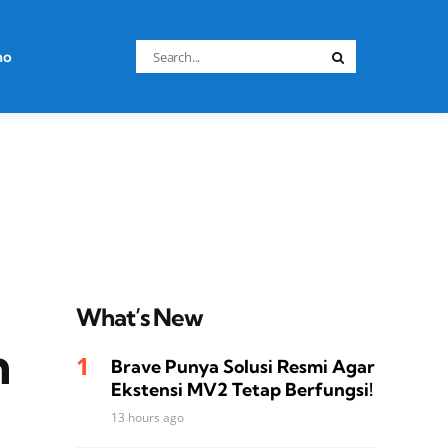
Search
no
Search
for:
What’s New
n
Brave Punya Solusi Resmi Agar
Ekstensi MV2 Tetap Berfungsi!
13 hours ago