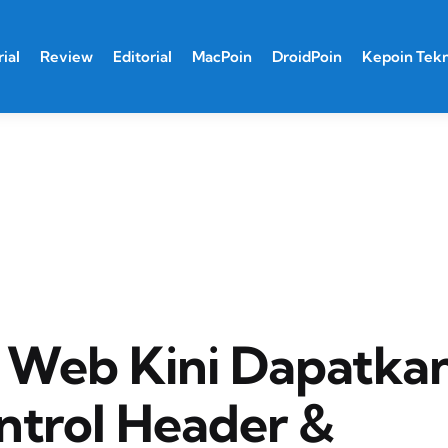
ial
Review
Editorial
MacPoin
DroidPoin
Kepoin Tek
r Web Kini Dapatka
ntrol Header &