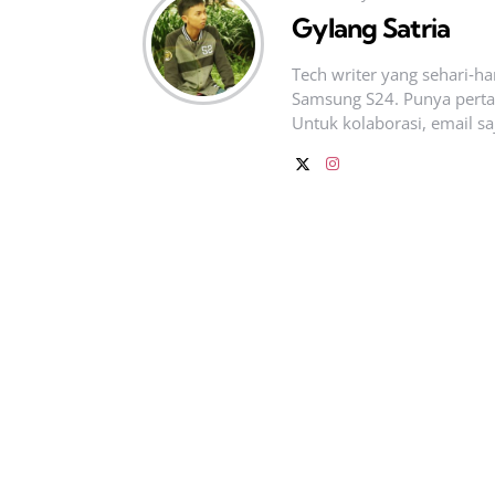
Gylang Satria
Tech writer yang sehari‑h
Samsung S24. Punya pertan
Untuk kolaborasi, email sa