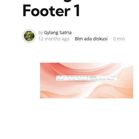
Footer 1
Posted
by
Gylang Satria
12 months ago
Blm ada diskusi
0 min
by