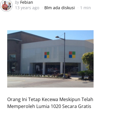
Posted
by
Febian
13 years ago
Blm ada diskusi
1 min
by
Orang Ini Tetap Kecewa Meskipun Telah
Memperoleh Lumia 1020 Secara Gratis