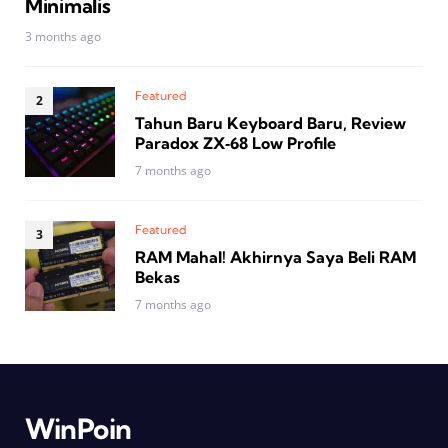
Minimalis
3 months ago
Featured
Tahun Baru Keyboard Baru, Review
Paradox ZX‑68 Low Profile
7 months ago
Featured
RAM Mahal! Akhirnya Saya Beli RAM
Bekas
7 months ago
WinPoin