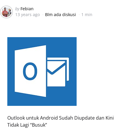
Posted
by
Febian
13 years ago
Blm ada diskusi
1 min
by
Outlook untuk Android Sudah Diupdate dan Kini
Tidak Lagi “Busuk”