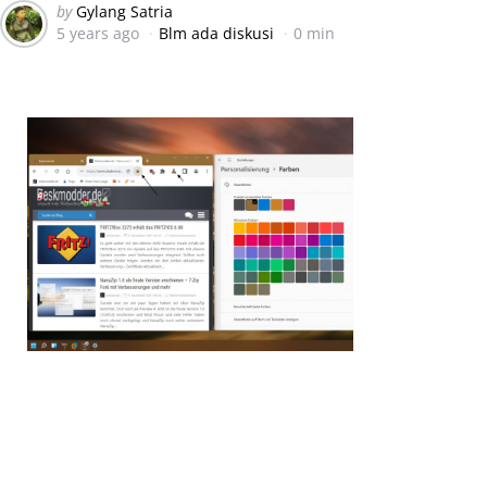
Posted
by
Gylang Satria
5 years ago
Blm ada diskusi
0 min
by