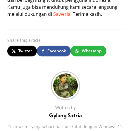
Kamu juga bisa mendukung kami secara langsung
melalui dukungan di
Saweria
. Terima kasih.
Share
this article
Twitter
Facebook
Whatsapp
Written by
Gylang Satria
Tech writer yang sehari‑hari berkutat dengan Windows 11,