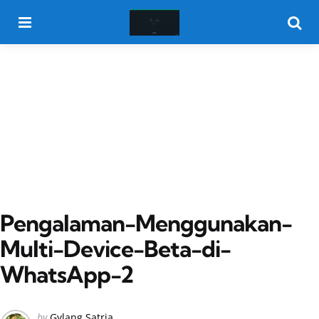
Menu
Searc
Pengalaman-Menggunakan-
Multi-Device-Beta-di-
WhatsApp-2
Posted
by
Gylang Satria