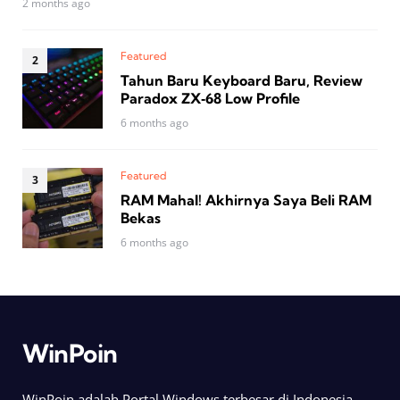
2 months ago
Featured
Tahun Baru Keyboard Baru, Review
Paradox ZX‑68 Low Profile
6 months ago
Featured
RAM Mahal! Akhirnya Saya Beli RAM
Bekas
6 months ago
WinPoin
WinPoin adalah Portal Windows terbesar di Indonesia.