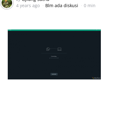
4 years ago
Blm ada diskusi
0 min
by