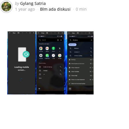
Posted
by
Gylang Satria
1 year ago
Blm ada diskusi
0 min
by