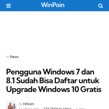
WinPoin
Menu
Searc
Categories
Posted
in
News
in
Pengguna Windows 7 dan
8.1 Sudah Bisa Daftar untuk
Upgrade Windows 10 Gratis
Posted
by
Febian
11 years ago
216 Diskusi seru!
1 min
by