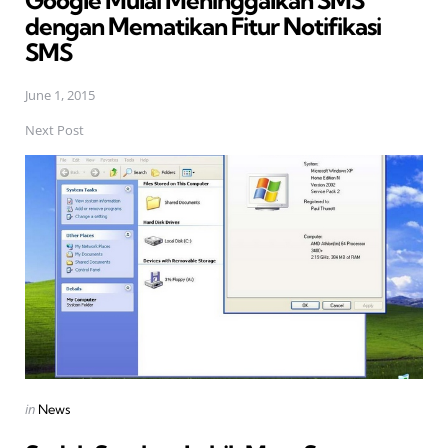
dengan Mematikan Fitur Notifikasi
SMS
June 1, 2015
Next Post
Posted
in
News
in