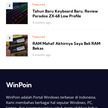
Featured
Tahun Baru Keyboard Baru, Review
Paradox ZX‑68 Low Profile
6 months ago
Featured
RAM Mahal! Akhirnya Saya Beli RAM
Bekas
6 months ago
WinPoin
WinPoin adalah Portal Windows terbesar di Indonesia.
Kami membahas berbagai hal seputar Windows, PC,
laptop, dan penggunaannya untuk memudahkan hidup.