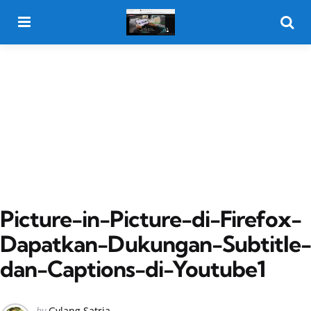
Menu
Searc
Picture-in-Picture-di-Firefox-
Dapatkan-Dukungan-Subtitle-
dan-Captions-di-Youtube1
Posted
by
Gylang Satria