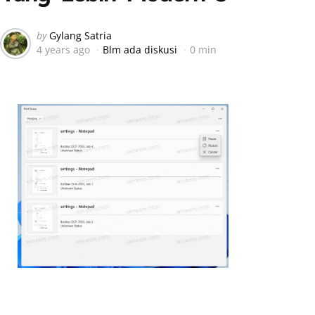
Posted
by
Gylang Satria
4 years ago
Blm ada diskusi
0 min
by