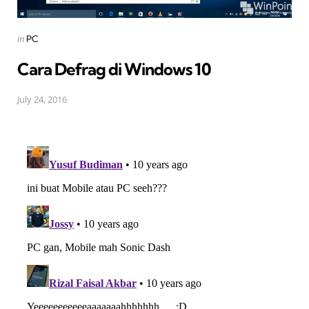
Posted
in
PC
in
Cara Defrag di Windows 10
July 24, 2016