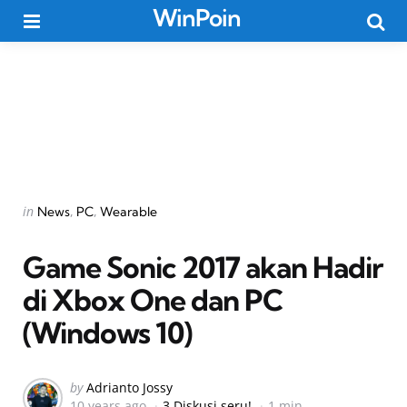
WinPoin
Menu
Searc
Categories
Posted
in
News
PC
Wearable
in
Game Sonic 2017 akan Hadir
di Xbox One dan PC
(Windows 10)
Posted
by
Adrianto Jossy
10 years ago
3 Diskusi seru!
1 min
by