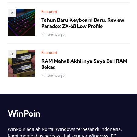
Featured
Tahun Baru Keyboard Baru, Review
Paradox ZX‑68 Low Profile
7 months ago
Featured
RAM Mahal! Akhirnya Saya Beli RAM
Bekas
7 months ago
WinPoin
WinPoin adalah Portal Windows terbesar di Indonesia.
Kami membahas berbagai hal seputar Windows, PC,