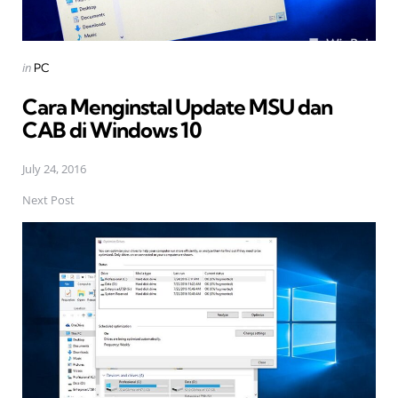
Posted
in
PC
in
Cara Menginstal Update MSU dan
CAB di Windows 10
July 24, 2016
Next Post