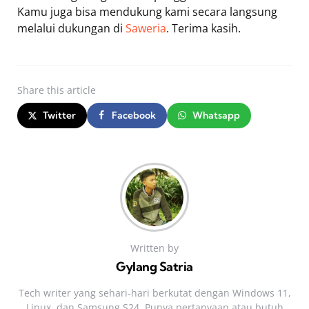
Kamu juga bisa mendukung kami secara langsung
melalui dukungan di
Saweria
. Terima kasih.
Share
this article
Twitter
Facebook
Whatsapp
Written by
Gylang Satria
Tech writer yang sehari‑hari berkutat dengan Windows 11,
Linux, dan Samsung S24. Punya pertanyaan atau butuh