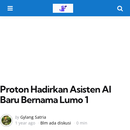
Menu
Searc
Proton Hadirkan Asisten AI
Baru Bernama Lumo 1
Posted
by
Gylang Satria
1 year ago
Blm ada diskusi
0 min
by