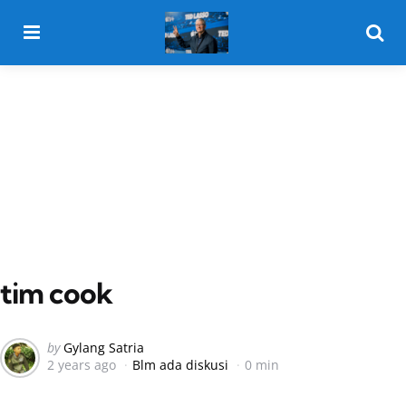
Menu
Searc
tim cook
Posted
by
Gylang Satria
2 years ago
Blm ada diskusi
0 min
by