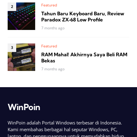
Featured
Tahun Baru Keyboard Baru, Review
Paradox ZX‑68 Low Profile
7 months ago
Featured
RAM Mahal! Akhirnya Saya Beli RAM
Bekas
7 months ago
WinPoin
WinPoin adalah Portal Windows terbesar di Indonesia.
Kami membahas berbagai hal seputar Windows, PC,
laptop, dan penggunaannya untuk memudahkan hidup.