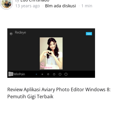
13 years ago
Blm ada diskusi
1 min
by
Review Aplikasi Aviary Photo Editor Windows 8:
Pemutih Gigi Terbaik