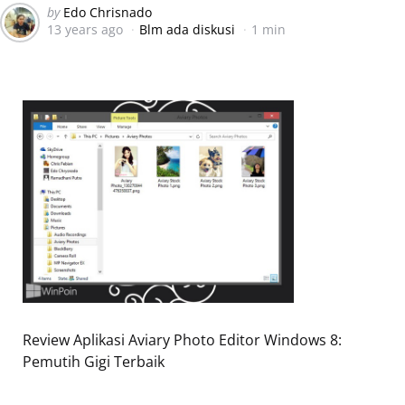
Posted
by
Edo Chrisnado
13 years ago
Blm ada diskusi
1 min
by
Review Aplikasi Aviary Photo Editor Windows 8:
Pemutih Gigi Terbaik