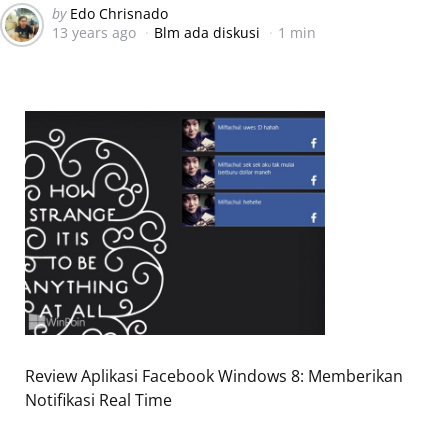
Posted
by
Edo Chrisnado
13 years ago
Blm ada diskusi
1 min
by
Review Aplikasi Facebook Windows 8: Memberikan
Notifikasi Real Time