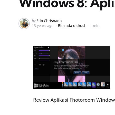
Windows 8: Apli
Posted
by
Edo Chrisnado
13 years ago
Blm ada diskusi
1 min
by
Review Aplikasi Fhotoroom Windows 