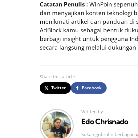
Catatan Penulis :
WinPoin sepenuhn
dan menyajikan konten teknologi be
menikmati artikel dan panduan di si
AdBlock kamu sebagai bentuk duku
berbagi insight untuk pengguna I
secara langsung melalui dukungan
Share
this article
Twitter
Facebook
Written by
Edo Chrisnado
Suka ngobrolin berbagai ha