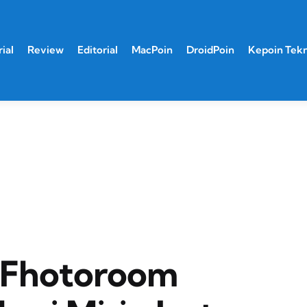
ial
Review
Editorial
MacPoin
DroidPoin
Kepoin Tek
i Fhotoroom