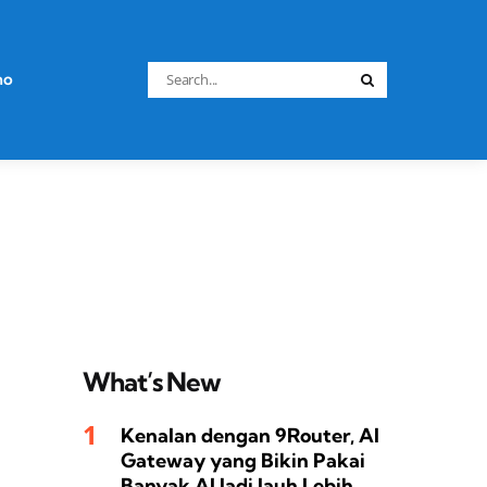
Search
no
Search
for:
What’s New
Kenalan dengan 9Router, AI
Gateway yang Bikin Pakai
Banyak AI Jadi Jauh Lebih