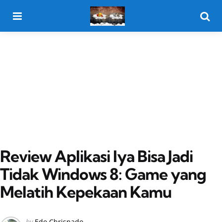
Menu
Searc
Review Aplikasi Iya Bisa Jadi
Tidak Windows 8: Game yang
Melatih Kepekaan Kamu
Posted
by
Edo Chrisnado