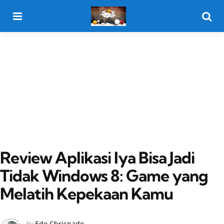
Menu
Searc
Review Aplikasi Iya Bisa Jadi
Tidak Windows 8: Game yang
Melatih Kepekaan Kamu
Posted
by
Edo Chrisnado