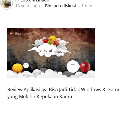
13 years ago
Blm ada diskusi
1 min
by
Review Aplikasi Iya Bisa Jadi Tidak Windows 8: Game
yang Melatih Kepekaan Kamu