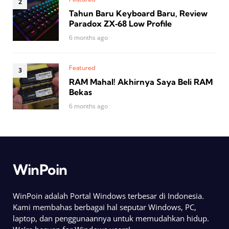
Tahun Baru Keyboard Baru, Review
Paradox ZX‑68 Low Profile
6 months ago
Featured
RAM Mahal! Akhirnya Saya Beli RAM
Bekas
6 months ago
WinPoin
WinPoin adalah Portal Windows terbesar di Indonesia.
Kami membahas berbagai hal seputar Windows, PC,
laptop, dan penggunaannya untuk memudahkan hidup.