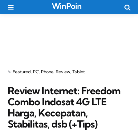
WinPoin
Menu
Searc
Categories
Posted
in
Featured
PC
Phone
Review
Tablet
in
Review Internet: Freedom
Combo Indosat 4G LTE 
Harga, Kecepatan,
Stabilitas, dsb (+Tips)