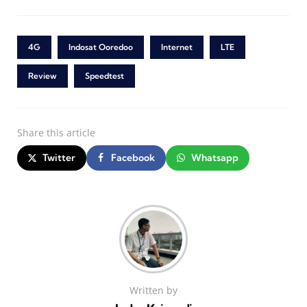
4G
Indosat Ooredoo
Internet
LTE
Review
Speedtest
Share
this article
Twitter
Facebook
Whatsapp
Written by