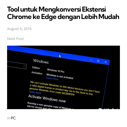
in
Tool untuk Mengkonversi Ekstensi
Chrome ke Edge dengan Lebih Mudah
August 6, 2016
Next Post
Posted
in
PC
in