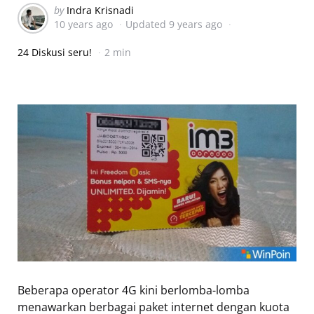
Posted
by
Indra Krisnadi
10 years ago
Updated
9 years ago
by
24 Diskusi seru!
2 min
Beberapa operator 4G kini berlomba-lomba
menawarkan berbagai paket internet dengan kuota