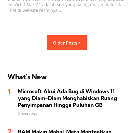
ini, Orbit Star G1 adalah seri yang paling murah. Kalo kita
lihat di website resminya,...
Posts
Older Posts
pagination
What’s New
Microsoft Akui Ada Bug di Windows 11
yang Diam-Diam Menghabiskan Ruang
Penyimpanan Hingga Puluhan GB
6 hours ago
RAM Makin Mahal, Meta Manfaatkan