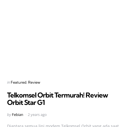
Categories
Posted
in
Featured
Review
in
Telkomsel Orbit Termurah! Review
Orbit Star G1
Posted
by
Febian
2 years ago
by
Diantara semua lini modem Telkomsel Orbit yang ada saat