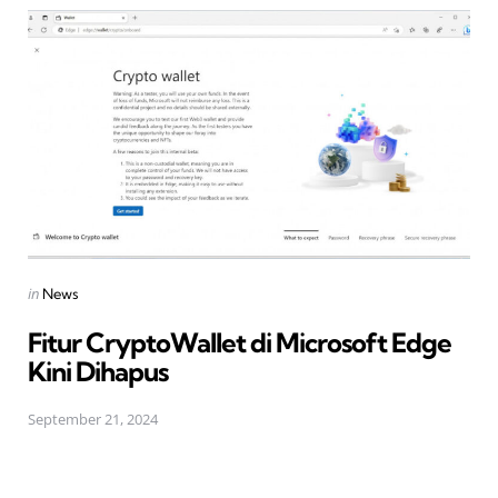
Posted
in
News
in
Fitur CryptoWallet di Microsoft Edge
Kini Dihapus
September 21, 2024