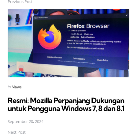
Previous Post
Post
navigation
Posted
in
News
in
Resmi: Mozilla Perpanjang Dukungan
untuk Pengguna Windows 7, 8 dan 8.1
September 20, 2024
Next Post