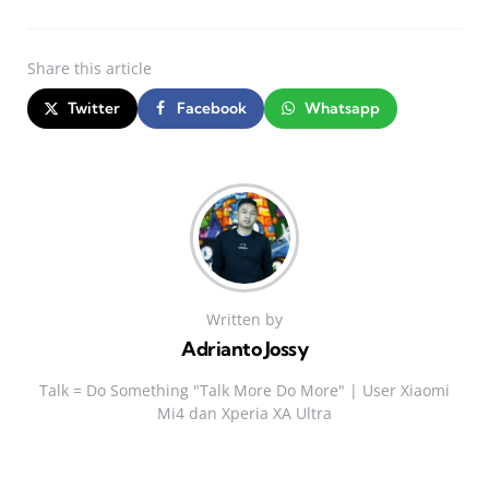
Share
this article
Twitter
Facebook
Whatsapp
Written by
Adrianto Jossy
Talk = Do Something "Talk More Do More" | User Xiaomi
Mi4 dan Xperia XA Ultra