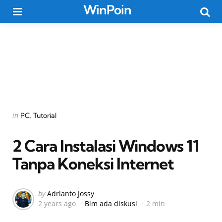
WinPoin
Menu
Searc
Categories
Posted
in
PC
Tutorial
in
2 Cara Instalasi Windows 11
Tanpa Koneksi Internet
Posted
by
Adrianto Jossy
2 years ago
Blm ada diskusi
2 min
by