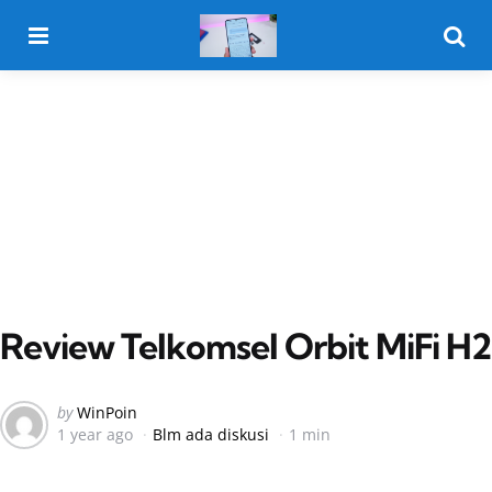
Menu
Searc
Review Telkomsel Orbit MiFi H2
Posted
by
WinPoin
1 year ago
Blm ada diskusi
1 min
by