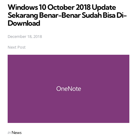
Windows 10 October 2018 Update
Sekarang Benar-Benar Sudah Bisa Di-
Download
December 18, 2018
Next Post
Posted
in
News