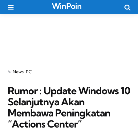
WinPoin
Menu
Searc
Categories
Posted
in
News
PC
in
Rumor : Update Windows 10
Selanjutnya Akan
Membawa Peningkatan
“Actions Center”