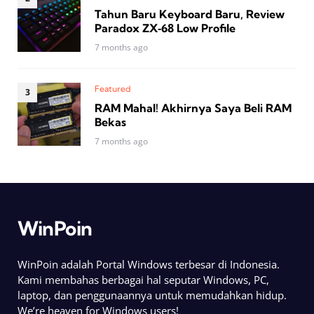
Tahun Baru Keyboard Baru, Review
Paradox ZX‑68 Low Profile
7 months ago
Featured
RAM Mahal! Akhirnya Saya Beli RAM
Bekas
7 months ago
WinPoin
WinPoin adalah Portal Windows terbesar di Indonesia.
Kami membahas berbagai hal seputar Windows, PC,
laptop, dan penggunaannya untuk memudahkan hidup.
We’re heaven for Windows users!