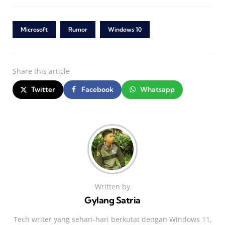
Microsoft
Rumor
Windows 10
Share
this article
Twitter
Facebook
Whatsapp
Written by
Gylang Satria
Tech writer yang sehari‑hari berkutat dengan Windows 11,