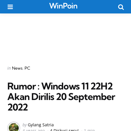
WinPoin
Menu
Searc
Categories
Posted
in
News
PC
in
Rumor : Windows 11 22H2
Akan Dirilis 20 September
2022
Posted
by
Gylang Satria
4 years ago
4 Diskusi seru!
1 min
by