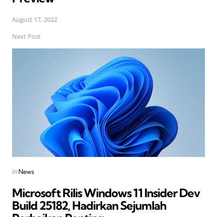
August 17, 2022
Next Post
Posted
in
News
in
Microsoft Rilis Windows 11 Insider Dev
Build 25182, Hadirkan Sejumlah