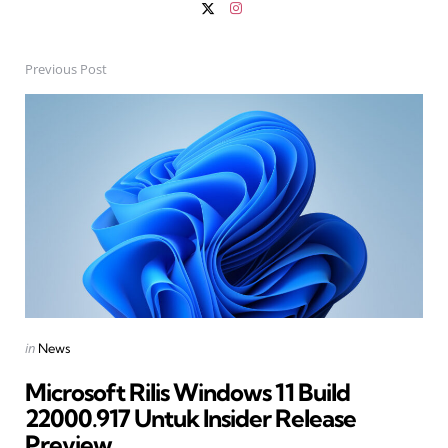
Previous Post
Post
navigation
Posted
in
News
in
Microsoft Rilis Windows 11 Build
22000.917 Untuk Insider Release
Preview