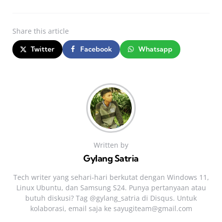
Share
this article
Twitter
Facebook
Whatsapp
Written by
Gylang Satria
Tech writer yang sehari‑hari berkutat dengan Windows 11,
Linux Ubuntu, dan Samsung S24. Punya pertanyaan atau
butuh diskusi? Tag @gylang_satria di Disqus. Untuk
kolaborasi, email saja ke
sayugiteam@gmail.com