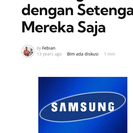
dengan Setenga
Mereka Saja
Posted
by
Febian
13 years ago
Blm ada diskusi
1 min
by