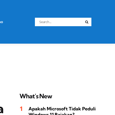
Search
no
Search
for:
What’s New
a
Apakah Microsoft Tidak Peduli
Windows 11 Bajakan?