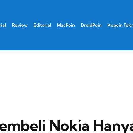
ial
Review
Editorial
MacPoin
DroidPoin
Kepoin Tek
embeli Nokia Hany