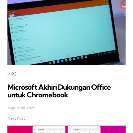
navigation
Posted
in
PC
in
Microsoft Akhiri Dukungan Office
untuk Chromebook
August 26, 2021
Next Post