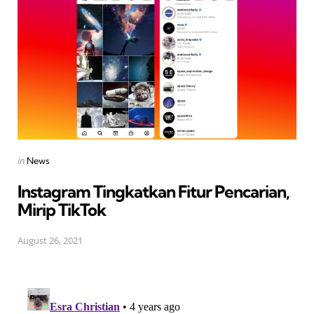
Posted
in
News
in
Instagram Tingkatkan Fitur Pencarian,
Mirip TikTok
August 26, 2021