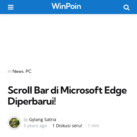
WinPoin
Menu
Searc
Categories
Posted
in
News
PC
in
Scroll Bar di Microsoft Edge
Diperbarui!
Posted
by
Gylang Satria
5 years ago
1 Diskusi seru!
1 min
by