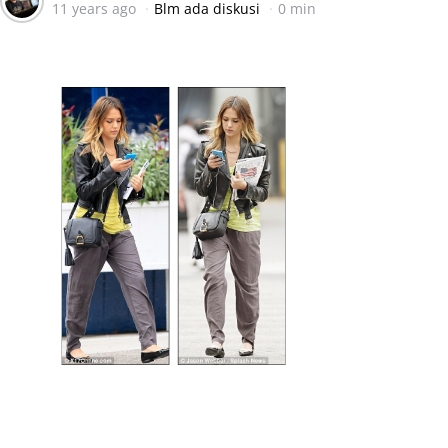
11 years ago
Blm ada diskusi
0 min
by