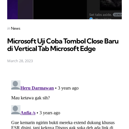
Posted
in
News
in
Microsoft Uji Coba Tombol Close Baru
di Vertical Tab Microsoft Edge
March 28, 2023