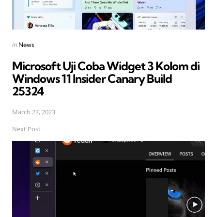
Posted
in
News
in
Microsoft Uji Coba Widget 3 Kolom di
Windows 11 Insider Canary Build
25324
March 27, 2023
Next Post