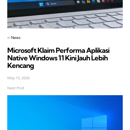
Posted
in
News
in
Microsoft Klaim Performa Aplikasi
Native Windows 11 Kini Jauh Lebih
Kencang
May 13, 2026
Next Post