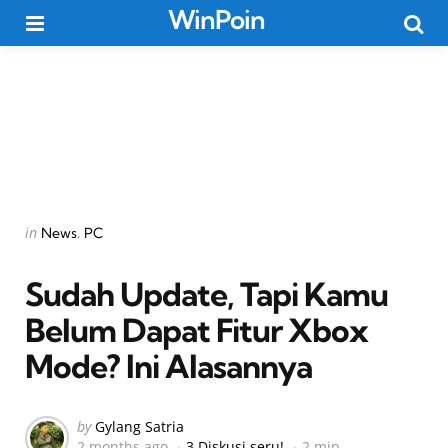
WinPoin
Menu
Searc
Categories
Posted
in
News
PC
in
Sudah Update, Tapi Kamu
Belum Dapat Fitur Xbox
Mode? Ini Alasannya
Posted
by
Gylang Satria
2 months ago
3 Diskusi seru!
2 min
by