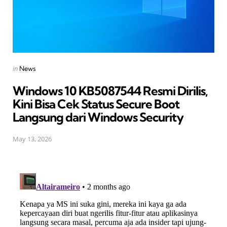
Posted
in
News
in
Windows 10 KB5087544 Resmi Dirilis,
Kini Bisa Cek Status Secure Boot
Langsung dari Windows Security
May 13, 2026