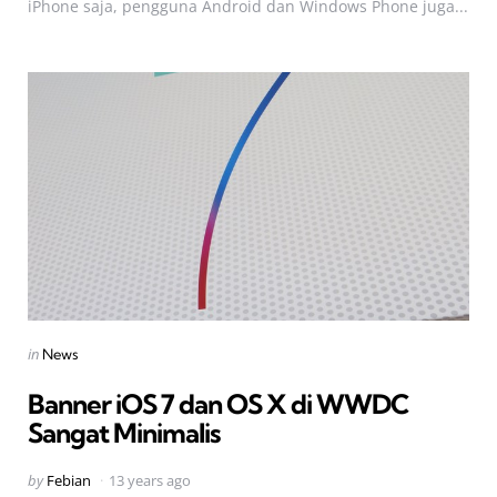
iPhone saja, pengguna Android dan Windows Phone juga...
Categories
Posted
in
News
in
Banner iOS 7 dan OS X di WWDC
Sangat Minimalis
Posted
by
Febian
13 years ago