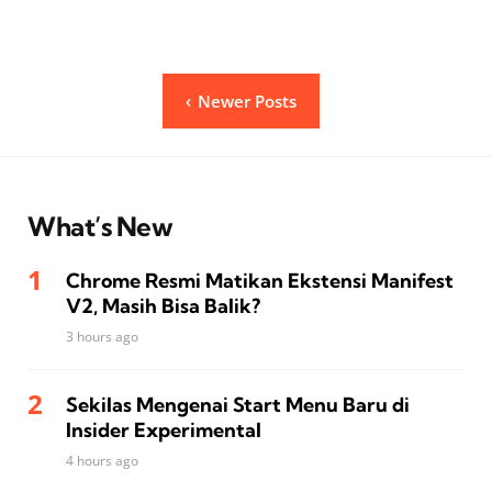
Posts
Newer Posts
pagination
What’s New
Chrome Resmi Matikan Ekstensi Manifest
V2, Masih Bisa Balik?
3 hours ago
Sekilas Mengenai Start Menu Baru di
Insider Experimental
4 hours ago