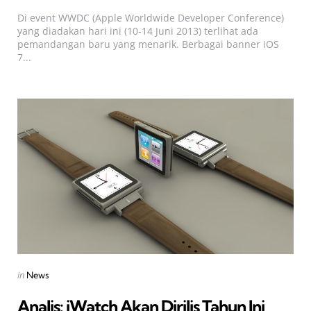
by
Di event WWDC (Apple Worldwide Developer Conference)
yang diadakan hari ini (10-14 Juni 2013) terlihat ada
pemandangan baru yang menarik. Berbagai banner iOS
7...
Categories
Posted
in
News
in
Analis: iWatch Akan Dirilis Tahun Ini