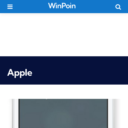
WinPoin
Menu
Searc
Apple