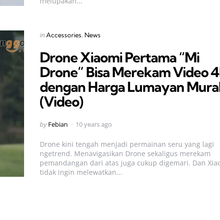
melupakan...
Categories
Posted
in
Accessories
News
in
Drone Xiaomi Pertama “Mi
Drone” Bisa Merekam Video 4
dengan Harga Lumayan Mura
(Video)
Posted
by
Febian
10 years ago
by
Drone kini tengah menjadi permainan seru yang lagi
ngetrend. Menavigasikan Drone sekaligus merekam
pemandangan dari atas juga cukup digemari. Dan Xia
tidak ingin melewatkan...