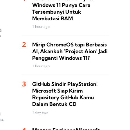
Windows 11 Punya Cara
Tersembunyi Untuk
Membatasi RAM
1 hour ago
a
a
Mirip ChromeOS tapi Berbasis
AI, Akankah ‘Project Aion’ Jadi
Pengganti Windows 11?
1 hour ago
GitHub Sindir PlayStation!
Microsoft Siap Kirim
Repository GitHub Kamu
Dalam Bentuk CD
1 day ago
i.
ia.