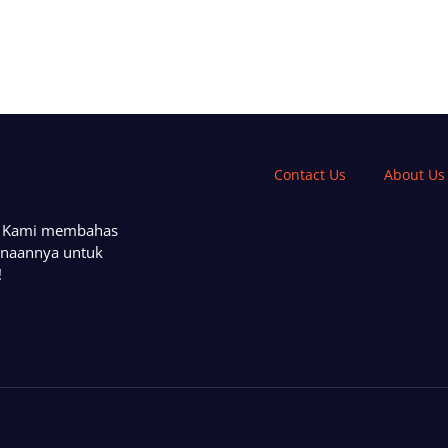
Contact Us
About Us
a. Kami membahas
unaannya untuk
!