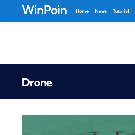
WinPoin
Home
News
Tutorial
Drone