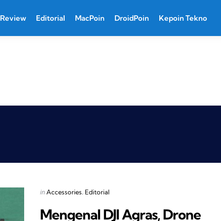
Review
Editorial
MacPoin
DroidPoin
Kepoin Tekno
Categories
Posted
in
Accessories
Editorial
in
Mengenal DJI Agras, Drone