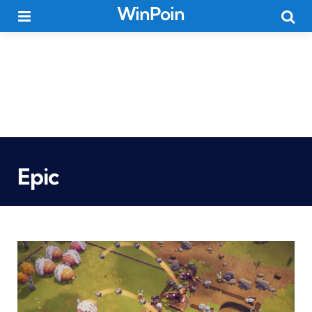
WinPoin
Menu
Searc
Epic