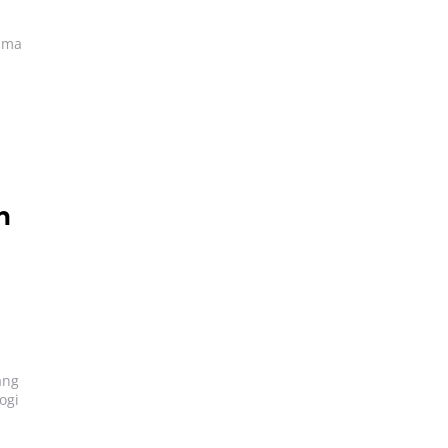
ama
n
ang
ogi