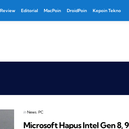
Review
Editorial
MacPoin
DroidPoin
Kepoin Tekno
Categories
Posted
in
News
PC
in
Microsoft Hapus Intel Gen 8, 9