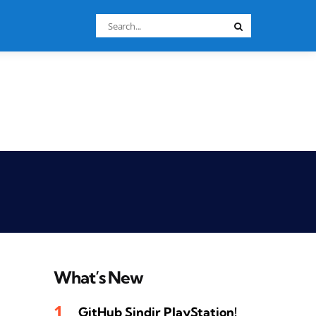
Search
Search
for:
What’s New
GitHub Sindir PlayStation!