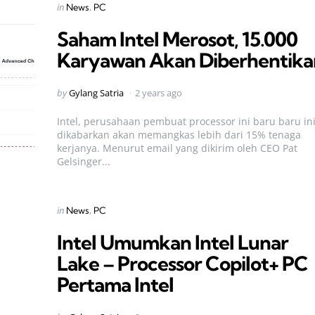
Categories
Posted
in
News
PC
in
Saham Intel Merosot, 15.000
Karyawan Akan Diberhentika
Posted
by
Gylang Satria
2 years ago
by
Intel, perusahaan pembuat processor ini baru baru in
dikabarkan akan memangkas lebih dari 15% tenaga
kerjanya. Menurut email yang dikirim oleh CEO Pat
Gelsinger...
Categories
Posted
in
News
PC
in
Intel Umumkan Intel Lunar
Lake – Processor Copilot+ PC
Pertama Intel