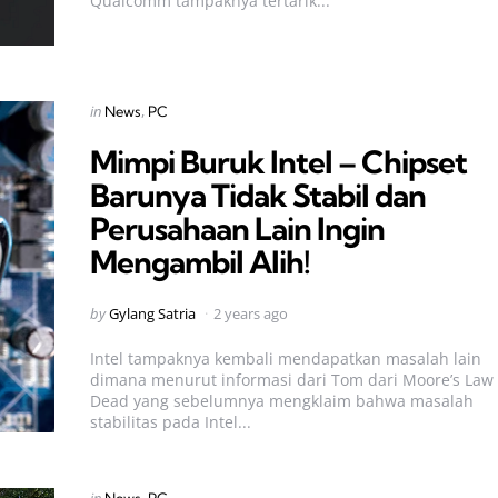
Qualcomm tampaknya tertarik...
Categories
Posted
in
News
PC
in
Mimpi Buruk Intel – Chipset
Barunya Tidak Stabil dan
Perusahaan Lain Ingin
Mengambil Alih!
Posted
by
Gylang Satria
2 years ago
by
Intel tampaknya kembali mendapatkan masalah lain
dimana menurut informasi dari Tom dari Moore’s Law 
Dead yang sebelumnya mengklaim bahwa masalah
stabilitas pada Intel...
Categories
Posted