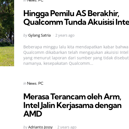
in
News
PC
in
Hingga Pemilu AS Berakhir,
Qualcomm Tunda Akuisisi Inte
Posted
by
Gylang Satria
2 years ago
by
Beberapa minggu lalu kita mendapatkan kabar bahwa
Qualcomm dikabarkan telah mengajukan akuisisi Intel
yang menurut laporan dari sumber yang tidak disebu
namanya, kesepakatan Qualcomm...
Categories
Posted
in
News
PC
in
Merasa Terancam oleh Arm,
Intel Jalin Kerjasama dengan
AMD
Posted
by
Adrianto Jossy
2 years ago