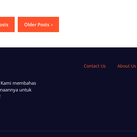
osts
Older Posts
Contact Us
About Us
a. Kami membahas
unaannya untuk
!