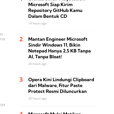
Microsoft Siap Kirim
Repository GitHub Kamu
Dalam Bentuk CD
19 hours ago
ws
Mantan Engineer Microsoft
rus
Sindir Windows 11, Bikin
Notepad Hanya 2,5 KB Tanpa
AI, Tanpa Bloat!
20 hours ago
Opera Kini Lindungi Clipboard
dari Malware, Fitur Paste
Protect Resmi Diluncurkan
20 hours ago
nya