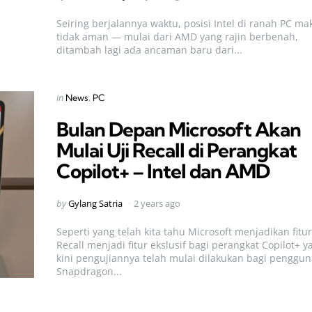
by
Seiring berjalannya waktu, posisi Intel di ranah PC ma
tidak aman — mulai dari AMD yang rajin berbenah,
ditambah lagi ada ancaman baru dari...
Categories
Posted
in
News
PC
in
Bulan Depan Microsoft Akan
Mulai Uji Recall di Perangkat
Copilot+ – Intel dan AMD
Posted
by
Gylang Satria
2 years ago
by
Seperti yang telah kita tahu Microsoft menjadikan fitur
Recall menjadi fitur ekslusif bagi perangkat Copilot+ y
kini pengujiannya telah mulai dilakukan bagi penggun
Snapdragon...