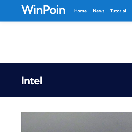
WinPoin
Home
News
Tutorial
Intel