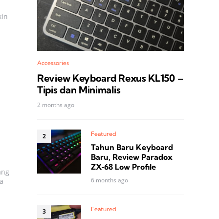
kin
Accessories
Review Keyboard Rexus KL150 –
Tipis dan Minimalis
2 months ago
Featured
Tahun Baru Keyboard
Baru, Review Paradox
ZX‑68 Low Profile
ang
6 months ago
a
Featured