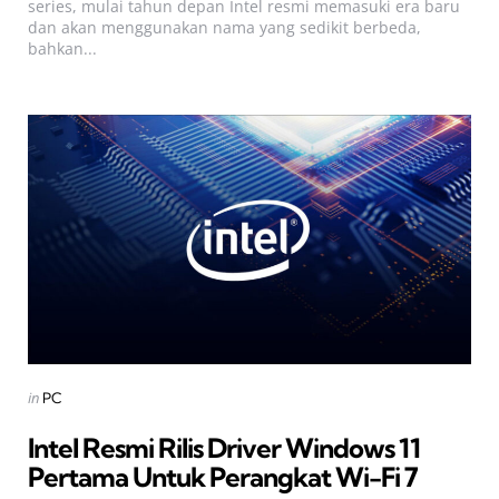
series, mulai tahun depan Intel resmi memasuki era baru
dan akan menggunakan nama yang sedikit berbeda,
bahkan...
Categories
Posted
in
PC
in
Intel Resmi Rilis Driver Windows 11
Pertama Untuk Perangkat Wi-Fi 7