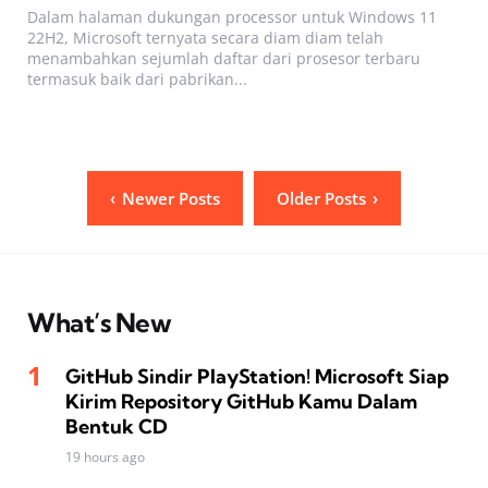
Dalam halaman dukungan processor untuk Windows 11
22H2, Microsoft ternyata secara diam diam telah
menambahkan sejumlah daftar dari prosesor terbaru
termasuk baik dari pabrikan...
Posts
Newer Posts
Older Posts
pagination
What’s New
GitHub Sindir PlayStation! Microsoft Siap
Kirim Repository GitHub Kamu Dalam
Bentuk CD
19 hours ago