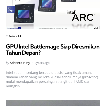
Categories
Posted
in
News
PC
in
GPU Intel Battlemage Siap Diresmikan
Tahun Depan?
Posted
by
Adrianto Jossy
3 years ago
by
Intel saat ini sedang berada diposisi yang tidak aman,
dimana ranah yang mereka kuasai sebelumnya (prosesor)
mulai mendapatkan persaingan sengit dari AMD dan
mungkin...