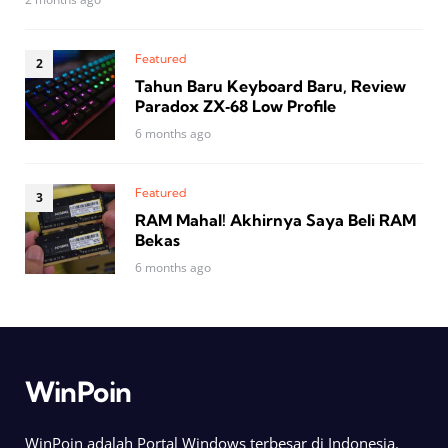
Featured
Tahun Baru Keyboard Baru, Review
Paradox ZX‑68 Low Profile
6 months ago
Featured
RAM Mahal! Akhirnya Saya Beli RAM
Bekas
6 months ago
WinPoin
WinPoin adalah Portal Windows terbesar di Indonesia.