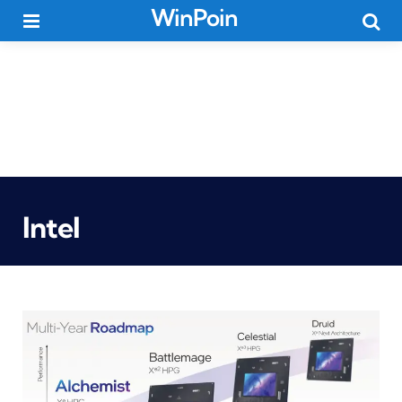
WinPoin
Menu
Searc
Intel