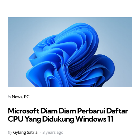
Categories
Posted
in
News
PC
in
Microsoft Diam Diam Perbarui Daftar
CPU Yang Didukung Windows 11
Posted
by
Gylang Satria
3 years ago
by