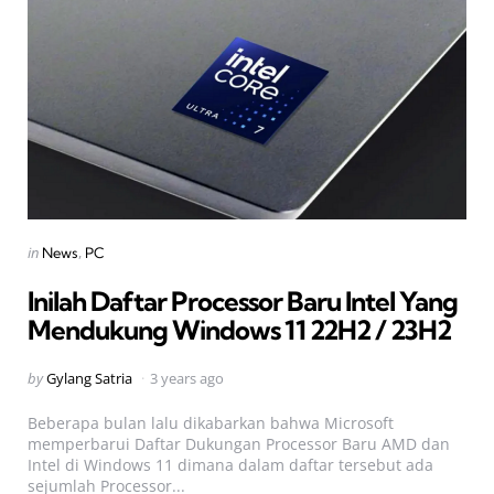
Categories
Posted
in
News
PC
in
Inilah Daftar Processor Baru Intel Yang
Mendukung Windows 11 22H2 / 23H2
Posted
by
Gylang Satria
3 years ago
by
Beberapa bulan lalu dikabarkan bahwa Microsoft
memperbarui Daftar Dukungan Processor Baru AMD dan
Intel di Windows 11 dimana dalam daftar tersebut ada
sejumlah Processor...