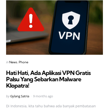
Categories
Posted
in
News
Phone
in
Hati Hati, Ada Aplikasi VPN Gratis
Palsu Yang Sebarkan Malware
Klopatra!
Posted
by
Gylang Satria
9 months ago
by
Di Indonesia, kita tahu bahwa ada banyak pembatasan