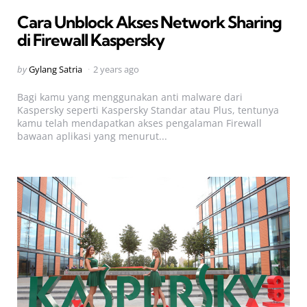
in
Cara Unblock Akses Network Sharing
di Firewall Kaspersky
Posted
by
Gylang Satria
2 years ago
by
Bagi kamu yang menggunakan anti malware dari
Kaspersky seperti Kaspersky Standar atau Plus, tentunya
kamu telah mendapatkan akses pengalaman Firewall
bawaan aplikasi yang menurut...