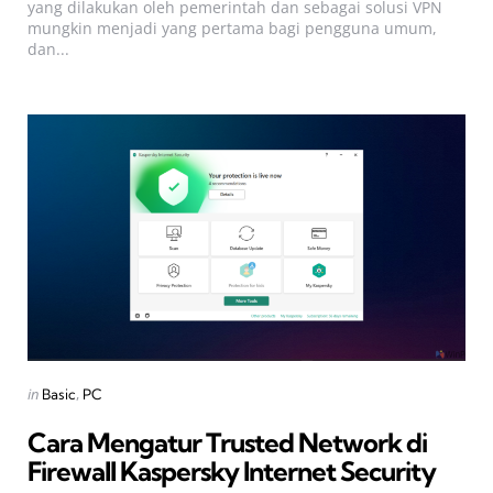
yang dilakukan oleh pemerintah dan sebagai solusi VPN
mungkin menjadi yang pertama bagi pengguna umum,
dan...
Categories
Posted
in
Basic
PC
in
Cara Mengatur Trusted Network di
Firewall Kaspersky Internet Security