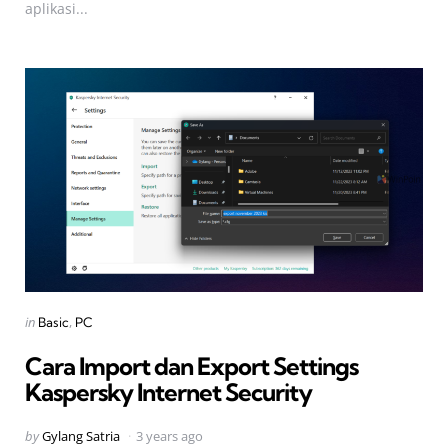
aplikasi...
Categories
Posted
in
Basic
PC
in
Cara Import dan Export Settings
Kaspersky Internet Security
Posted
by
Gylang Satria
3 years ago