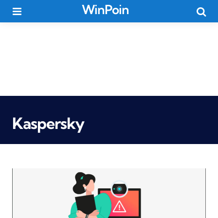
WinPoin
Menu
Searc
Kaspersky