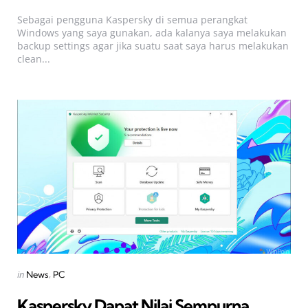
by
Sebagai pengguna Kaspersky di semua perangkat
Windows yang saya gunakan, ada kalanya saya melakukan
backup settings agar jika suatu saat saya harus melakukan
clean...
Categories
Posted
in
News
PC
in
Kaspersky Dapat Nilai Sempurna