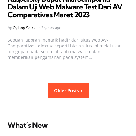
Dalam Uji Web Malware Test Dari AV
Comparatives Maret 2023
Posted
by
Gylang Satria
3 years ago
by
Sebuah laporan menarik hadir dari situs web AV-
Comparatives, dimana seperti biasa situs ini melakukan
pengujian pada sejumlah anti malware dalam
memberikan pengamanan pada system...
Posts
Older Posts
pagination
What’s New