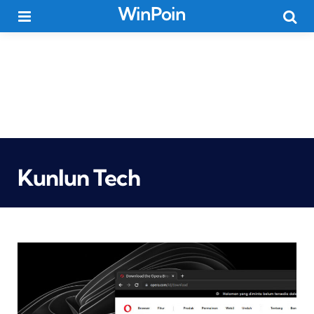
WinPoin
Menu
Searc
Kunlun Tech