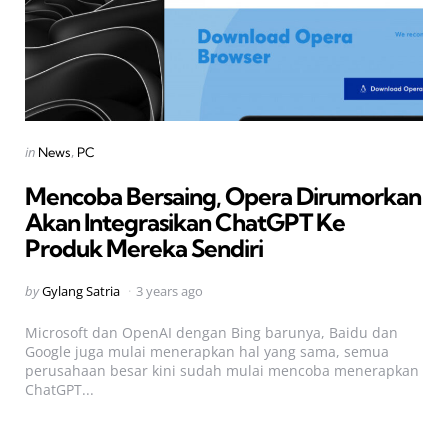
Categories
Posted
in
News
PC
in
Mencoba Bersaing, Opera Dirumorkan
Akan Integrasikan ChatGPT Ke
Produk Mereka Sendiri
Posted
by
Gylang Satria
3 years ago
by
Microsoft dan OpenAI dengan Bing barunya, Baidu dan
Google juga mulai menerapkan hal yang sama, semua
perusahaan besar kini sudah mulai mencoba menerapkan
ChatGPT...