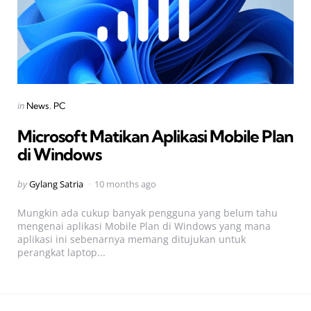
Categories
Posted
in
News
PC
in
Microsoft Matikan Aplikasi Mobile Plan
di Windows
Posted
by
Gylang Satria
10 months ago
by
Mungkin ada cukup banyak pengguna yang belum tahu
mengenai aplikasi Mobile Plan di Windows yang mana
aplikasi ini sebenarnya memang ditujukan untuk
perangkat laptop...