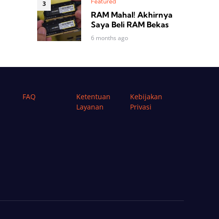
Featured
RAM Mahal! Akhirnya
Saya Beli RAM Bekas
6 months ago
FAQ
Ketentuan
Kebijakan
Layanan
Privasi