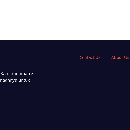
Contact Us
About Us
a. Kami membahas
unaannya untuk
!