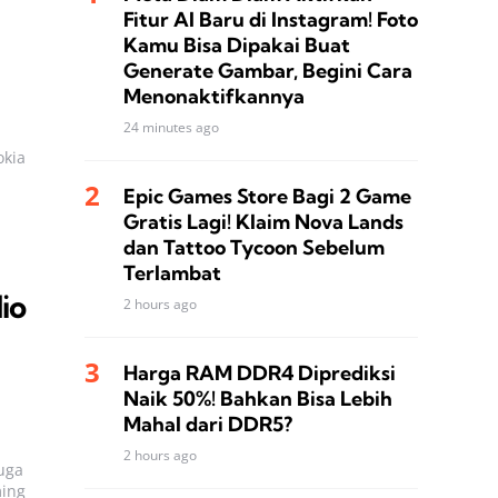
Fitur AI Baru di Instagram! Foto
Kamu Bisa Dipakai Buat
Generate Gambar, Begini Cara
Menonaktifkannya
24 minutes ago
okia
Epic Games Store Bagi 2 Game
Gratis Lagi! Klaim Nova Lands
dan Tattoo Tycoon Sebelum
Terlambat
io
2 hours ago
Harga RAM DDR4 Diprediksi
Naik 50%! Bahkan Bisa Lebih
Mahal dari DDR5?
2 hours ago
uga
ming