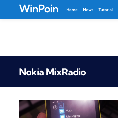
WinPoin
Home
News
Tutorial
Nokia MixRadio