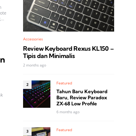
n
Note
...
Accessories
Review Keyboard Rexus KL150 –
Tipis dan Minimalis
an
2 months ago
Featured
Tahun Baru Keyboard
ak
Baru, Review Paradox
ZX‑68 Low Profile
6 months ago
Featured