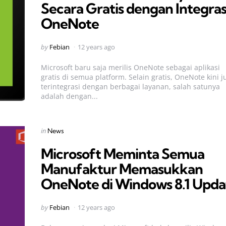
Secara Gratis dengan Integras
OneNote
Posted
by
Febian
12 years ago
by
Microsoft baru saja merilis OneNote sebagai aplikasi
gratis di semua platform. Selain gratis, OneNote kini j
terintegrasi dengan berbagai layanan, salah satunya
adalah dengan...
Categories
Posted
in
News
in
Microsoft Meminta Semua
Manufaktur Memasukkan
OneNote di Windows 8.1 Upda
Posted
by
Febian
12 years ago
by