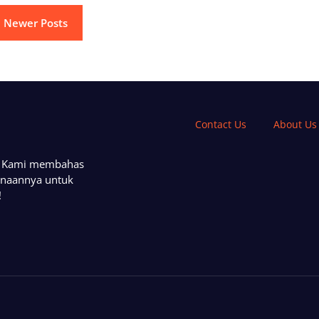
Newer Posts
Contact Us
About Us
a. Kami membahas
unaannya untuk
!