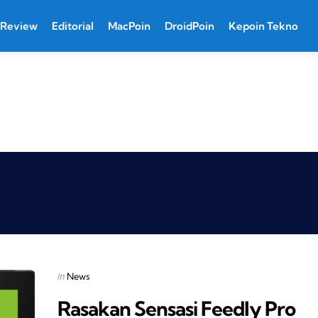
Review
Editorial
MacPoin
DroidPoin
Kepoin Tekno
Categories
Posted
in
News
in
Rasakan Sensasi Feedly Pro