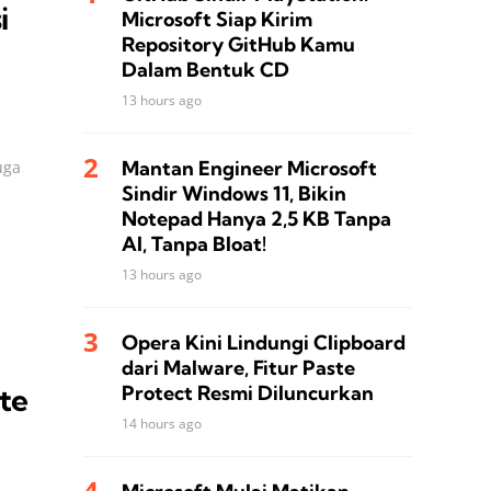
i
Microsoft Siap Kirim
Repository GitHub Kamu
Dalam Bentuk CD
13 hours ago
Mantan Engineer Microsoft
uga
Sindir Windows 11, Bikin
Notepad Hanya 2,5 KB Tanpa
AI, Tanpa Bloat!
13 hours ago
Opera Kini Lindungi Clipboard
dari Malware, Fitur Paste
Protect Resmi Diluncurkan
te
14 hours ago