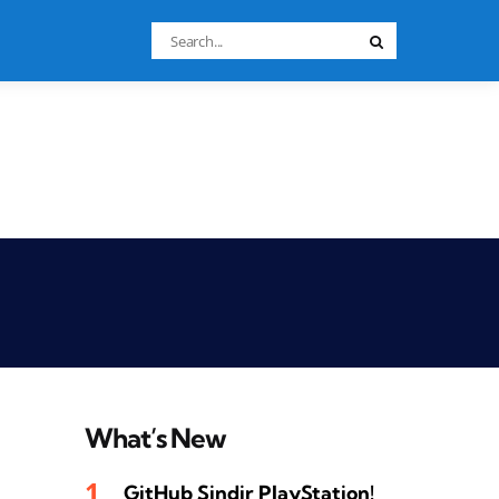
Search
Search
for:
What’s New
GitHub Sindir PlayStation!