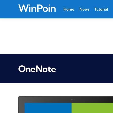
WinPoin
Home
News
Tutorial
OneNote