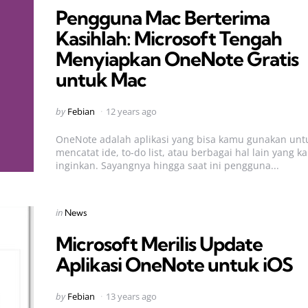
Pengguna Mac Berterima
Kasihlah: Microsoft Tengah
Menyiapkan OneNote Gratis
untuk Mac
Posted
by
Febian
12 years ago
by
OneNote adalah aplikasi yang bisa kamu gunakan unt
mencatat ide, to-do list, atau berbagai hal lain yang 
inginkan. Sayangnya hingga saat ini pengguna...
Categories
Posted
in
News
in
Microsoft Merilis Update
Aplikasi OneNote untuk iOS
Posted
by
Febian
13 years ago