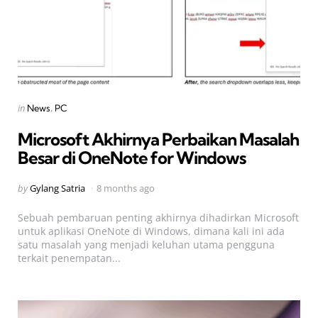
Categories
Posted
in
News
PC
in
Microsoft Akhirnya Perbaikan Masalah
Besar di OneNote for Windows
Posted
by
Gylang Satria
8 months ago
by
Sebuah pembaruan penting akhirnya dihadirkan Microsoft
untuk aplikasi OneNote di Windows, dimana kali ini ada
satu masalah yang menjadi keluhan utama pengguna
terkait penempatan...