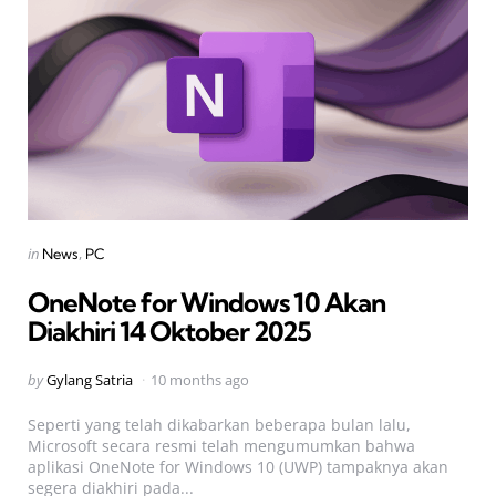
Categories
Posted
in
News
PC
in
OneNote for Windows 10 Akan
Diakhiri 14 Oktober 2025
Posted
by
Gylang Satria
10 months ago
by
Seperti yang telah dikabarkan beberapa bulan lalu,
Microsoft secara resmi telah mengumumkan bahwa
aplikasi OneNote for Windows 10 (UWP) tampaknya akan
segera diakhiri pada...