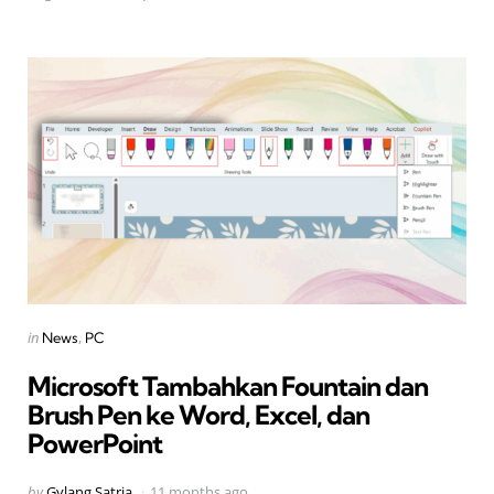
Categories
Posted
in
News
PC
in
Microsoft Tambahkan Fountain dan
Brush Pen ke Word, Excel, dan
PowerPoint
Posted
by
Gylang Satria
11 months ago