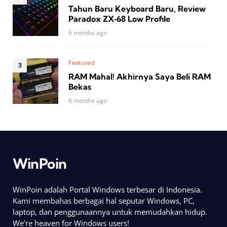
Tahun Baru Keyboard Baru, Review
Paradox ZX‑68 Low Profile
6 months ago
Featured
RAM Mahal! Akhirnya Saya Beli RAM
Bekas
6 months ago
WinPoin
WinPoin adalah Portal Windows terbesar di Indonesia.
Kami membahas berbagai hal seputar Windows, PC,
laptop, dan penggunaannya untuk memudahkan hidup.
We’re heaven for Windows users!