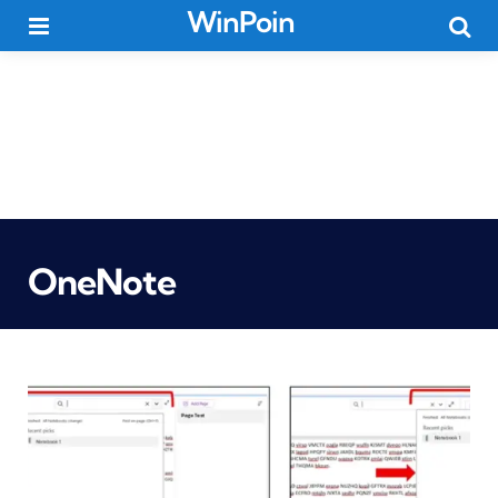
WinPoin
Menu
Searc
OneNote