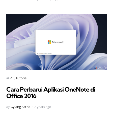
Categories
Posted
in
PC
Tutorial
in
Cara Perbarui Aplikasi OneNote di
Office 2016
Posted
by
Gylang Satria
2 years ago
by