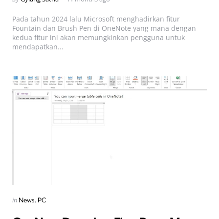
by
Pada tahun 2024 lalu Microsoft menghadirkan fitur
Fountain dan Brush Pen di OneNote yang mana dengan
kedua fitur ini akan memungkinkan pengguna untuk
mendapatkan...
Categories
Posted
in
News
PC
in