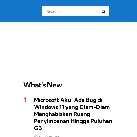
Search
Search
for:
What’s New
Microsoft Akui Ada Bug di
Windows 11 yang Diam-Diam
Menghabiskan Ruang
Penyimpanan Hingga Puluhan
GB
45 minutes ago