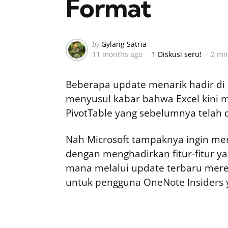
Format
Posted
by
Gylang Satria
11 months ago
1 Diskusi seru!
2 mi
by
Beberapa update menarik hadir di
menyusul kabar bahwa Excel kini
PivotTable yang sebelumnya telah
Nah Microsoft tampaknya ingin m
dengan menghadirkan fitur-fitur y
mana melalui update terbaru merek
untuk pengguna OneNote Insiders y