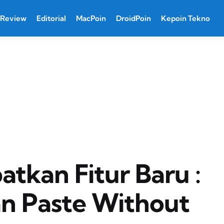
Review
Editorial
MacPoin
DroidPoin
Kepoin Tekno
tkan Fitur Baru :
an Paste Without