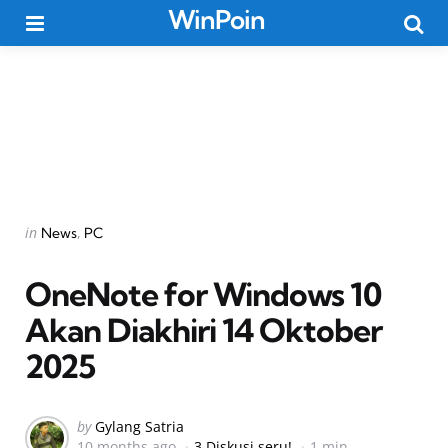
WinPoin
Menu
Searc
Categories
Posted
in
News
PC
in
OneNote for Windows 10
Akan Diakhiri 14 Oktober
2025
Posted
by
Gylang Satria
10 months ago
3 Diskusi seru!
1 min
by