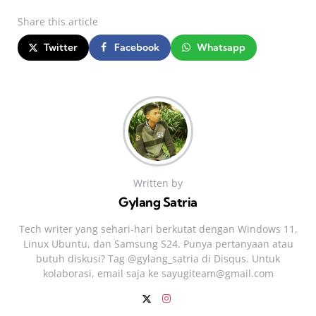
Share
this article
Twitter
Facebook
Whatsapp
Written by
Gylang Satria
Tech writer yang sehari‑hari berkutat dengan Windows 11,
Linux Ubuntu, dan Samsung S24. Punya pertanyaan atau
butuh diskusi? Tag @gylang_satria di Disqus. Untuk
kolaborasi, email saja ke
sayugiteam@gmail.com