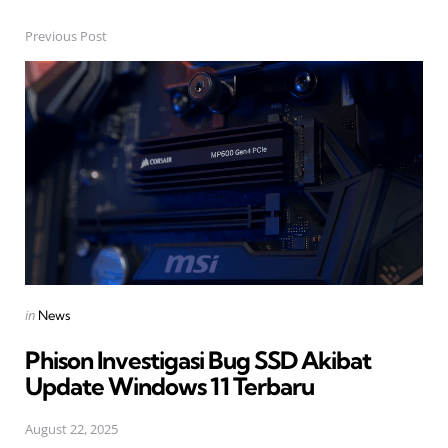
Previous Post
Post
navigation
Posted
in
News
in
Phison Investigasi Bug SSD Akibat
Update Windows 11 Terbaru
August 22, 2025