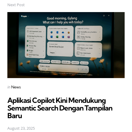
Next Post
Posted
in
News
in
Aplikasi Copilot Kini Mendukung
Semantic Search Dengan Tampilan
Baru
August 23, 2025