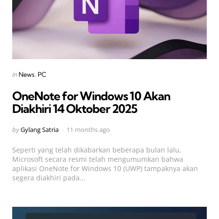
Categories
Posted
in
News
PC
in
OneNote for Windows 10 Akan
Diakhiri 14 Oktober 2025
Posted
by
Gylang Satria
11 months ago
by
Seperti yang telah dikabarkan beberapa bulan lalu,
Microsoft secara resmi telah mengumumkan bahwa
aplikasi OneNote for Windows 10 (UWP) tampaknya akan
segera diakhiri pada...