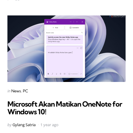
Categories
Posted
in
News
PC
in
Microsoft Akan Matikan OneNote for
Windows 10!
Posted
by
Gylang Satria
1 year ago
by