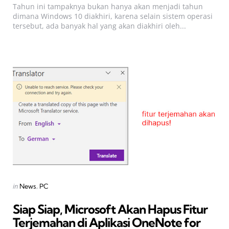
Tahun ini tampaknya bukan hanya akan menjadi tahun
dimana Windows 10 diakhiri, karena selain sistem operasi
tersebut, ada banyak hal yang akan diakhiri oleh...
Categories
Posted
in
News
PC
in
Siap Siap, Microsoft Akan Hapus Fitur
Terjemahan di Aplikasi OneNote for