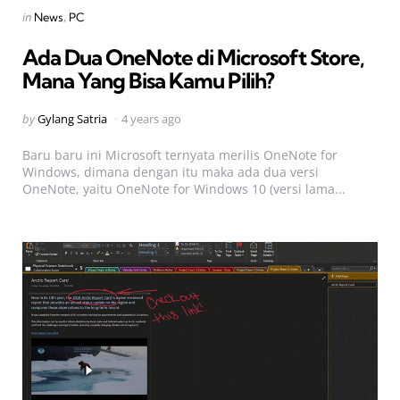
Categories
Posted
in
News
PC
in
Ada Dua OneNote di Microsoft Store,
Mana Yang Bisa Kamu Pilih?
Posted
by
Gylang Satria
4 years ago
by
Baru baru ini Microsoft ternyata merilis OneNote for
Windows, dimana dengan itu maka ada dua versi
OneNote, yaitu OneNote for Windows 10 (versi lama...